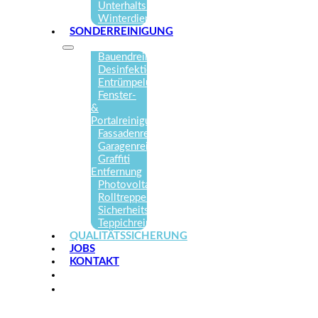
Unterhaltsreinigung
Winterdienst
SONDERREINIGUNG
Bauendreinigung
Desinfektionen
Entrümpelungen
Fenster-
&
Portalreinigung
Fassadenreinigung
Garagenreinigung
Graffiti
Entfernung
Photovoltaikreinigung
Rolltreppenreinigung
Sicherheitstechnik
Teppichreinigung
QUALITÄTSSICHERUNG
JOBS
KONTAKT