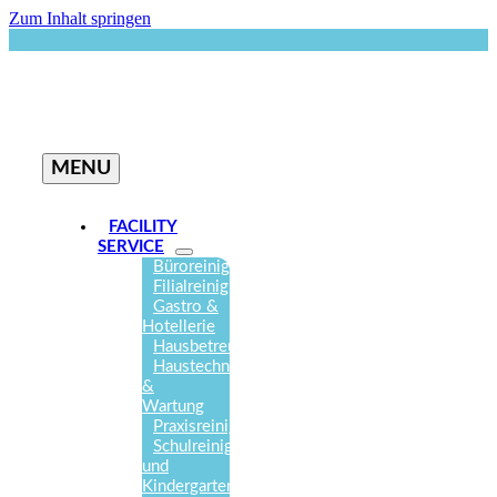
Zum Inhalt springen
MENU
FACILITY
SERVICE
Büroreinigung
Filialreinigung
Gastro &
Hotellerie
Hausbetreuung
Haustechnik
&
Wartung
Praxisreinigung
Schulreinigung
und
Kindergartenreinigung